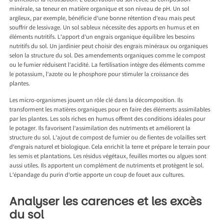
d’améliorer la fertilisation. L’observation du sol révèle sa composition
minérale, sa teneur en matière organique et son niveau de pH. Un sol
argileux, par exemple, bénéficie d’une bonne rétention d’eau mais peut
souffrir de lessivage. Un sol sableux nécessite des apports en humus et en
éléments nutritifs. L’apport d’un engrais organique équilibre les besoins
nutritifs du sol. Un jardinier peut choisir des engrais minéraux ou organiques
selon la structure du sol. Des amendements organiques comme le compost
ou le fumier réduisent l’acidité. La fertilisation intègre des éléments comme
le potassium, l’azote ou le phosphore pour stimuler la croissance des
plantes.
Les micro-organismes jouent un rôle clé dans la décomposition. Ils
transforment les matières organiques pour en faire des éléments assimilables
par les plantes. Les sols riches en humus offrent des conditions idéales pour
le potager. Ils favorisent l’assimilation des nutriments et améliorent la
structure du sol. L’ajout de compost de fumier ou de fientes de volailles sert
d’engrais naturel et biologique. Cela enrichit la terre et prépare le terrain pour
les semis et plantations. Les résidus végétaux, feuilles mortes ou algues sont
aussi utiles. Ils apportent un complément de nutriments et protègent le sol.
L’épandage du purin d’ortie apporte un coup de fouet aux cultures.
Analyser les carences et les excès
du sol