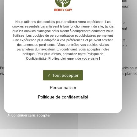
mobilité des passionnés. Placer la jardinière près d’un point d’eau simplifie
aussi l’irrigation. Installez un système de récupération de l’eau de pluie pour
réduire la consommation d’eau et rendre l’arrosage plus écologique.
Nous utilisons des cookies pour améliorer votre expérience. Les
Prévoyez des allées suffisamment larges pour circuler aisément autour de
cookies essentiels garantissent le bon fonctionnement du site, tandis
votre jardin surélevé. Laisser suffisamment d’espace empêche le tassement
que les cookies d'analyse nous aident à comprendre comment vous
du sol dans les zones adjacentes. Mesurez bien ces distances lors de la
l'utilisez. Les cookies de personnalisation et publicitaires permettent
conception de votre aménagement. Ce geste préserve la margelle de votre
une expérience plus adaptée à vos préférences et peuvent afficher
des annonces pertinentes. Vous contrôlez vos cookies via les
jardinière des nuisibles terrestres comme les limaces. Adapter votre jardin à
paramètres du navigateur. En continuant, vous acceptez notre
vos conditions physiques assure un plaisir durable et procure une
politique. Pour plus d'infos, consultez notre Politique de
satisfaction renouvelée à voir vos cultures fleurir.
Confidentialité. Profitez pleinement de votre visite !
Previous:
Aménager un carré potager en 5
Next:
Jardinage sur balcon : astuces pour
étapes simples
faire prospérer vos plantes
Tout accepter
Navigation
de
Personnaliser
Politique de confidentialité
l’article
Accueil
Continuer sans accepter
Entretien espaces verts
Jardin / potager
Contact