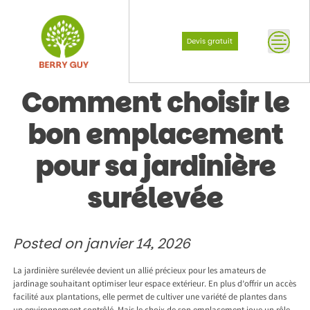
Skip
to
content
Devis gratuit
Comment choisir le
bon emplacement
pour sa jardinière
surélevée
Posted on
janvier 14, 2026
La jardinière surélevée devient un allié précieux pour les amateurs de
jardinage souhaitant optimiser leur espace extérieur. En plus d’offrir un accès
facilité aux plantations, elle permet de cultiver une variété de plantes dans