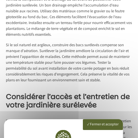
jardinière surélevée. Un bon drainage empêche l’accumulation d’eau
nuisible aux racines. Utilisez des matériaux comme le gravier ou le feutre
géotextile au fond du bac. Ces éléments facilitent l’évacuation de l’eau
excédentaire. Installez ensuite un terreau fertile pour nourrir efficacement vos
plantations. Le mélange de terre végétale et de compost enrichit le sol en
éléments nutritifs essentiels.
Si le sol naturel est argileux, construire des bacs surélevés compense son
manque d’aération. Surélever la jardinière améliore la circulation de l’air et
prévient l’apparition de maladies. Cette méthode permet aussi de maintenir
une température stable pour faire pousser vos légumes. Tester la
perméabilité du sol avant installation de votre carrée potager en bois réduit
considérablement les risques d’engorgement. Cela préserve la vitalité de vos
plans en leur fournissant un environnement sain et stable.
Considérer l’accès et l’entretien de
votre jardinière surélevée
Pensez à l’accessibilité de votre jardinière surélevée pour simplifier l’entretien
Fermer et accepter
et l’arrosage. Choisir un emplacement facile d’accès s’avère essentiel pour les
jardiniers soucieux de préserver leur dos. Un jardin en hauteur préserve la