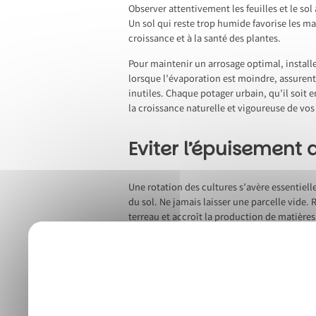
Observer attentivement les feuilles et le so
Un sol qui reste trop humide favorise les ma
croissance et à la santé des plantes.
Pour maintenir un arrosage optimal, installe
lorsque l’évaporation est moindre, assurent 
inutiles. Chaque potager urbain, qu’il soit 
la croissance naturelle et vigoureuse de vo
Eviter l’épuisement 
Une rotation des cultures s’avère essentiell
du sol. Ne jamais laisser une parcelle vide. 
terreau et accroît la production de matières
légumineuses comme les haricots verts enric
Privilégier des pratiques biologiques réduit
décomposition naturelle des matières organi
sol, augmentent sa fertilité. Respecter l’équ
planifiée assure un sol en bonne santé pour