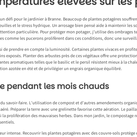
mpératures élevées sur les 
 un défi pour le
jardinier à Branne
. Beaucoup de plantes potagères souffrent 
feuilles et le stress hydrique. Un arrosage bien pensé aide à maintenir les 
attention particulière. Pour protéger mon potager, j’utilise des ombrages 
bles comme les pucerons prolifèrent dans ces conditions, donc une surveill
si de prendre en compte la luminosité. Certaines plantes vivaces en profite
moins exposés. Planter des arbustes près de ces végétaux offre une protectio
antes aromatiques telles que le basilic et le persil résistent mieux à la cha
ion azotée en été et de privilégier un engrais organique équilibré.
tile pendant les mois chauds
 du savoir-faire. L’utilisation de compost et d’autres amendements organiq
é. Préparer la terre avec une grelinette favorise cette aération. Le pailla
ssi la prolifération des mauvaises herbes. Dans mon jardin, le compostage r
sentiels.
leur intense. Recouvrir les plantes potagères avec des couvre-sols protège 