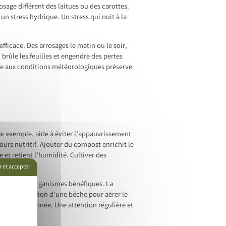
osage différent des laitues ou des carottes.
n stress hydrique. Un stress qui nuit à la
fficace. Des arrosages le matin ou le soir,
 brûle les feuilles et engendre des pertes
sage aux conditions météorologiques préserve
par exemple, aide à éviter l’appauvrissement
jours nutritif. Ajouter du compost enrichit le
 et retient l’humidité. Cultiver des
 et accepter
ine de micro-organismes bénéfiques. La
me l’utilisation d’une bêche pour aérer le
année après année. Une attention régulière et