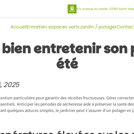
6 b avenue du stade, 33350 Saint-Ma
Accueil
Entretien espaces verts
Jardin / potager
Contac
ien entretenir son 
été
, 2025
tention particulière pour garantir des récoltes fructueuses. Gérer correct
essentiels. Anticiper les périodes de sécheresse aide à préserver la santé 
ant quelques astuces simples, le jardinier peut s’assurer d’un potager en 