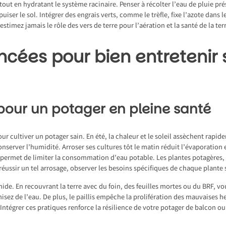
ut en hydratant le système racinaire. Penser à récolter l’eau de pluie pré
uiser le sol. Intégrer des engrais verts, comme le trèfle, fixe l’azote dans le
-estimez jamais le rôle des vers de terre pour l’aération et la santé de la ter
cées pour bien entretenir
 pour un potager en pleine santé
r cultiver un potager sain. En été, la chaleur et le soleil assèchent rapide
server l’humidité. Arroser ses cultures tôt le matin réduit l’évaporation 
ée permet de limiter la consommation d’eau potable. Les plantes potagères
éussir un tel arrosage, observer les besoins spécifiques de chaque plante s
ide. En recouvrant la terre avec du foin, des feuilles mortes ou du BRF, vou
sez de l’eau. De plus, le paillis empêche la prolifération des mauvaises herb
ntégrer ces pratiques renforce la résilience de votre potager de balcon ou