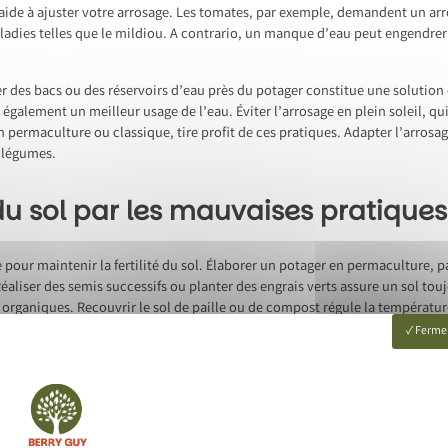
l aide à ajuster votre arrosage. Les tomates, par exemple, demandent un arr
ladies telles que le mildiou. A contrario, un manque d’eau peut engendrer u
r des bacs ou des réservoirs d’eau près du potager constitue une solution e
également un meilleur usage de l’eau. Éviter l’arrosage en plein soleil, qui
en permaculture ou classique, tire profit de ces pratiques. Adapter l’arro
s légumes.
du sol par les mauvaises pratiques
e pour maintenir la fertilité du sol. Élaborer un potager en permaculture, 
Réaliser des semis successifs ou planter des engrais verts assure un sol tou
 organiques. Recouvrir le sol de paille ou de compost régule la température
hit le sol en azote.
Fermer
 le recours aux produits chimiques. Cela favorise une terre vivante et ple
ques améliore la structure du sol. De bonnes pratiques de jardinage, com
ilibre naturel du sol et des racines permet un potager fertile et productif 
 votre potager bio.