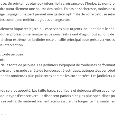
use. Un printemps pluvieux intensifie la croissance de l’herbe. Le nombre
re naturellement une hausse des coûts. En cas de sécheresse, moins de to
age. Engager un expert permet une gestion optimale de votre pelouse selon
n des conditions météorologiques changeantes.
alement impacter le jardin. Les services plus urgents incluent alors le déb
ardinier professionnel évalue les besoins réels avant d’agir. Tout au long d
chaleur extrême. Le jardinier reste un allié principal pour préserver vos es
ue intervention.
ix tonte pelouse
onte
e la tonte de pelouse. Les jardiniers s’équipent de tondeuses performante
l existe une grande variété de tondeuses : électriques, autoportées ou rob
nt des tondeuses plus puissantes comme les autoportées. Les jardiniers p
du service apporté. Les taille-haies, souffleurs et débroussailleuses com
aque type d’espace vert. Ils disposent parfois d’engins plus spécialisés pou
ces outils. Un matériel bien entretenu assure une longévité maximale. Fait