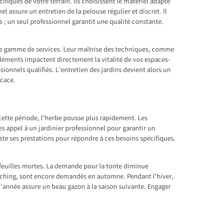
fiques de votre terrain. Ils choisissent le matériel adapté
el assure un entretien de la pelouse régulier et discret. Il
; un seul professionnel garantit une qualité constante.
rge gamme de services. Leur maîtrise des techniques, comme
 éléments impactent directement la vitalité de vos espaces-
ionnels qualifiés. L’entretien des jardins devient alors un
icace.
 cette période, l’herbe pousse plus rapidement. Les
es appel à un jardinier professionnel pour garantir un
uste ses prestations pour répondre à ces besoins spécifiques.
 feuilles mortes. La demande pour la tonte diminue
ulching, sont encore demandés en automne. Pendant l’hiver,
 l’année assure un beau gazon à la saison suivante. Engager