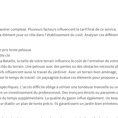
vérer complexe. Plusieurs facteurs influencent le tarif final de ce service. 
lément joue un rôle dans l’établissement du coût. Analyser ces différents
e prix tonte pelouse
ôle clé
la-Bataille
, la taille de votre terrain influence le coût de l’entretien de vot
cités du terrain. Une pelouse avec des pentes ou des obstacles nécessite p
ifs influencent aussi le travail du jardinier. Avec un terrain bien aménag
ser le temps de travail. Un paysagiste évalue ces éléments pour proposer 
s spécifiques. L’accès difficile oblige à utiliser une tondeuse manuelle ou
ent un investissement du professionnel. Des tronçons étroits ou parsemés d
de du temps supplémentaire. La qualité du gazon influe également. Un beau 
 établir un plan de tonte précis. Ils garantissent un jardin bien entreten