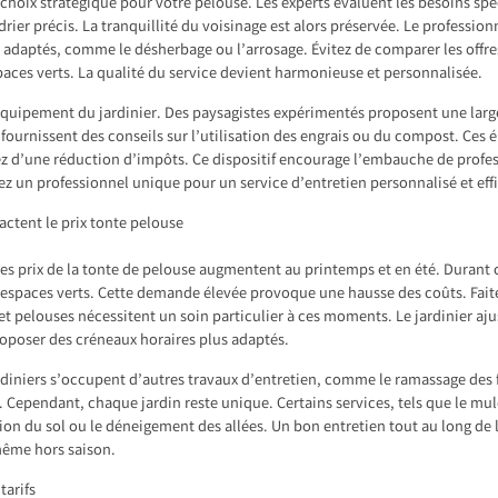
choix stratégique pour votre pelouse. Les experts évaluent les besoins spéci
rier précis. La tranquillité du voisinage est alors préservée. Le professionn
daptés, comme le désherbage ou l’arrosage. Évitez de comparer les offres 
paces verts. La qualité du service devient harmonieuse et personnalisée.
’équipement du jardinier. Des paysagistes expérimentés proposent une la
s fournissent des conseils sur l’utilisation des engrais ou du compost. Ces
ez d’une réduction d’impôts. Ce dispositif encourage l’embauche de profess
z un professionnel unique pour un service d’entretien personnalisé et eff
tent le prix tonte pelouse
. Les prix de la tonte de pelouse augmentent au printemps et en été. Durant
des espaces verts. Cette demande élevée provoque une hausse des coûts. Fait
et pelouses nécessitent un soin particulier à ces moments. Le jardinier aj
roposer des créneaux horaires plus adaptés.
rdiniers s’occupent d’autres travaux d’entretien, comme le ramassage des
. Cependant, chaque jardin reste unique. Certains services, tels que le m
ation du sol ou le déneigement des allées. Un bon entretien tout au long de
même hors saison.
tarifs