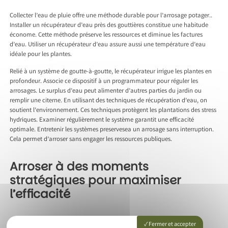
Collecter l’eau de pluie offre une méthode durable pour l’arrosage potager..
Installer un récupérateur d’eau près des gouttières constitue une habitude
économe. Cette méthode préserve les ressources et diminue les factures
d’eau. Utiliser un récupérateur d’eau assure aussi une température d’eau
idéale pour les plantes.
Relié à un système de goutte-à-goutte, le récupérateur irrigue les plantes en
profondeur. Associe ce dispositif à un programmateur pour réguler les
arrosages. Le surplus d’eau peut alimenter d’autres parties du jardin ou
remplir une citerne. En utilisant des techniques de récupération d’eau, on
soutient l’environnement. Ces techniques protègent les plantations des stress
hydriques. Examiner régulièrement le système garantit une efficacité
optimale. Entretenir les systèmes preservesea un arrosage sans interruption.
Cela permet d’arroser sans engager les ressources publiques.
Arroser à des moments
stratégiques pour maximiser
l’efficacité
Arroser à des moments spécifiques maximise l’efficacité de l’arrosage
Fermer et accepter