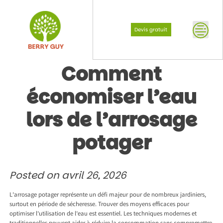
Skip
to
content
Devis gratuit
Comment
économiser l’eau
lors de l’arrosage
potager
Posted on
avril 26, 2026
L’arrosage potager représente un défi majeur pour de nombreux jardiniers,
surtout en période de sécheresse. Trouver des moyens efficaces pour
optimiser l’utilisation de l’eau est essentiel. Les techniques modernes et