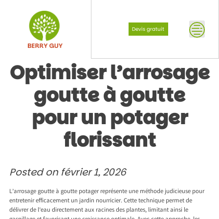
Skip
to
content
Devis gratuit
Optimiser l’arrosage
goutte à goutte
pour un potager
florissant
Posted on
février 1, 2026
L’arrosage goutte à goutte potager représente une méthode judicieuse pour
entretenir efficacement un jardin nourricier. Cette technique permet de
délivrer de l’eau directement aux racines des plantes, limitant ainsi le