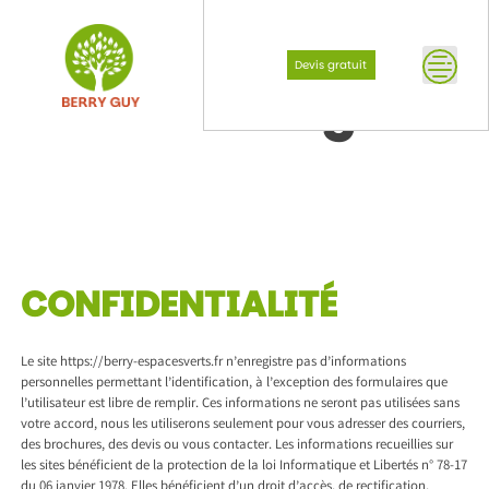
Skip
to
content
Devis gratuit
Mentions légales
CONFIDENTIALITÉ
Le site https://berry-espacesverts.fr n’enregistre pas d’informations
personnelles permettant l’identification, à l’exception des formulaires que
l’utilisateur est libre de remplir. Ces informations ne seront pas utilisées sans
votre accord, nous les utiliserons seulement pour vous adresser des courriers,
des brochures, des devis ou vous contacter. Les informations recueillies sur
les sites bénéficient de la protection de la loi Informatique et Libertés n° 78-17
du 06 janvier 1978. Elles bénéficient d’un droit d’accès, de rectification,