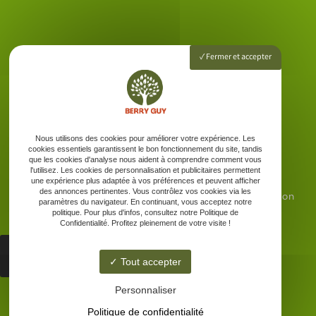
Accueil
Fermer et accepter
Entretien espaces verts
Jardin / potager
Contact
Nous utilisons des cookies pour améliorer votre expérience. Les
cookies essentiels garantissent le bon fonctionnement du site, tandis
que les cookies d'analyse nous aident à comprendre comment vous
l'utilisez. Les cookies de personnalisation et publicitaires permettent
une expérience plus adaptée à vos préférences et peuvent afficher
des annonces pertinentes. Vous contrôlez vos cookies via les
6 b avenue du stade, 33350 Saint-Magne-De-Castillon
paramètres du navigateur. En continuant, vous acceptez notre
politique. Pour plus d'infos, consultez notre Politique de
Confidentialité. Profitez pleinement de votre visite !
Tout accepter
Lundi - Vendredi : 9h - 18h
Personnaliser
Politique de confidentialité