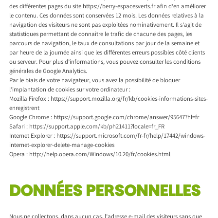
des différentes pages du site https://berry-espacesverts.fr afin d’en améliorer
le contenu. Ces données sont conservées 12 mois. Les données relatives à la
navigation des visiteurs ne sont pas exploitées nominativement. Il s’agit de
statistiques permettant de connaître le trafic de chacune des pages, les
parcours de navigation, le taux de consultations par jour de la semaine et
par heure de la journée ainsi que les différentes erreurs possibles côté clients
ou serveur. Pour plus d’informations, vous pouvez consulter les conditions
générales de Google Analytics.
Par le biais de votre navigateur, vous avez la possibilité de bloquer
l’implantation de cookies sur votre ordinateur :
Mozilla Firefox : https://support.mozilla.org/fr/kb/cookies-informations-sites-
enregistrent
Google Chrome : https://support.google.com/chrome/answer/95647?hl=fr
Safari : https://support.apple.com/kb/ph21411?locale=fr_FR
Internet Explorer : https://support.microsoft.com/fr-fr/help/17442/windows-
internet-explorer-delete-manage-cookies
Opera : http://help.opera.com/Windows/10.20/fr/cookies.html
DONNÉES PERSONNELLES
Nous ne collectons, dans aucun cas, l’adresse e-mail des visiteurs sans que