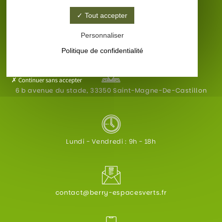
Jardin / potager
Tout accepter
Contact
Personnaliser
Politique de confidentialité
Continuer sans accepter
6 b avenue du stade, 33350 Saint-Magne-De-Castillon
Lundi - Vendredi : 9h - 18h
contact@berry-espacesverts.fr